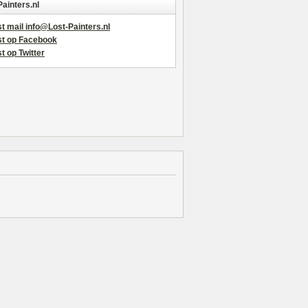
Painters.nl
t mail info@Lost-Painters.nl
st op Facebook
t op Twitter