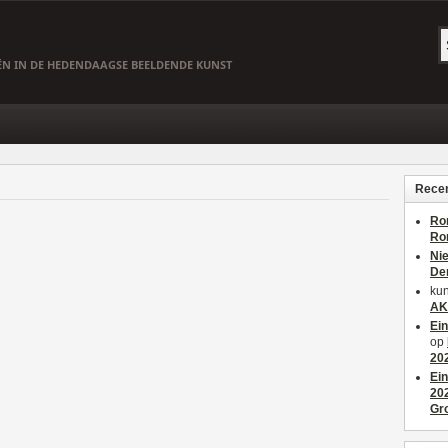
EËN IN DE HEDENDAAGSE BEELDENDE KUNST
Recen
Ro
Ro
Ni
De
kun
AK
Ei
op
20
Ei
20
Gr