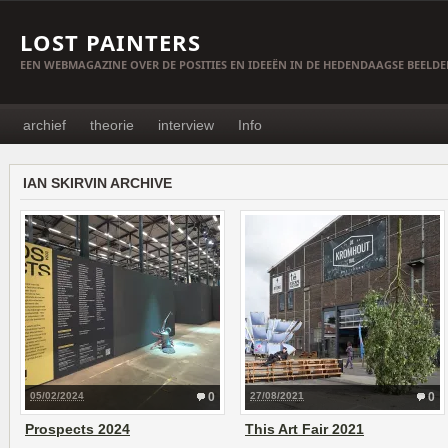
LOST PAINTERS
EEN WEBMAGAZINE OVER DE POSITIES EN IDEEËN IN DE HEDENDAAGSE BEELD
archief
theorie
interview
Info
IAN SKIRVIN ARCHIVE
05/02/2024
0
27/08/2021
0
Prospects 2024
This Art Fair 2021