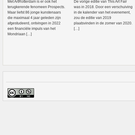
Met ArtRotterdam is er ook het
De vorige editie van This Art Fair
terugkerende fenomeen Prospects.
was in 2018. Door een verschuiving
Maar liefst 86 jonge kunstenaars
in de kalender van het evenement,
die maximaal 4 jaar geleden zijn
zou de editie van 2019
afgestudeerd, ontvingen in 2022
plaatsvinden in de zomer van 2020.
een financiële impuls van het
[…]
Mondriaan […]