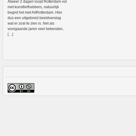
Alweer 2 dagen loopt Rotterdam vol
met kunstliefhebbers, natuurlijk
begint het met ArtRotterdam. Hier
dus een uitgebreid beeldverslag
wat er zoal te zien is. Net als
voorgaande jaren veel bekenden,
[…]