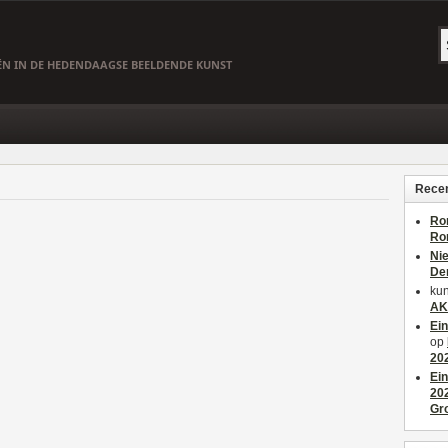
EËN IN DE HEDENDAAGSE BEELDENDE KUNST
Recen
Ro
Ro
Ni
De
kun
AK
Ei
op
20
Ei
20
Gr