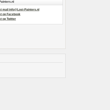
Painters.nl
t mail info@Lost-Painters.nl
st op Facebook
t op Twitter