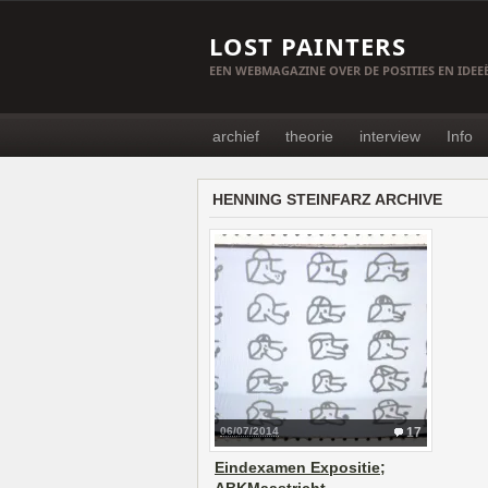
LOST PAINTERS
EEN WEBMAGAZINE OVER DE POSITIES EN IDE
archief
theorie
interview
Info
HENNING STEINFARZ ARCHIVE
06/07/2014
17
Eindexamen Expositie;