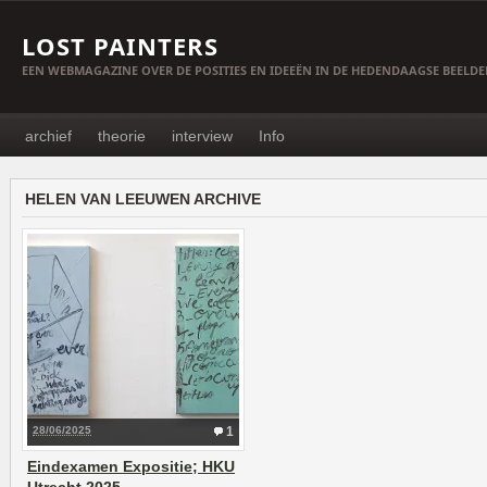
LOST PAINTERS
EEN WEBMAGAZINE OVER DE POSITIES EN IDEEËN IN DE HEDENDAAGSE BEELD
archief
theorie
interview
Info
HELEN VAN LEEUWEN ARCHIVE
28/06/2025
1
Eindexamen Expositie; HKU