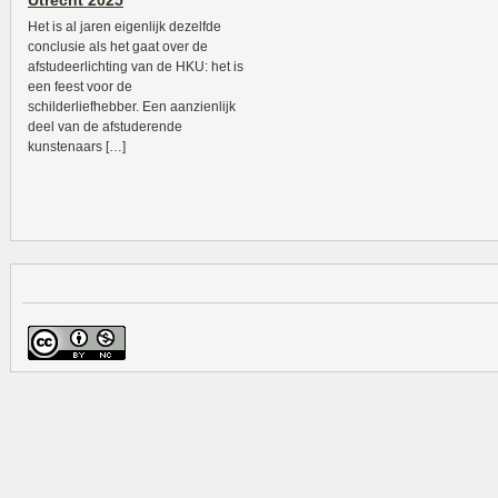
Utrecht 2025
Het is al jaren eigenlijk dezelfde
conclusie als het gaat over de
afstudeerlichting van de HKU: het is
een feest voor de
schilderliefhebber. Een aanzienlijk
deel van de afstuderende
kunstenaars […]