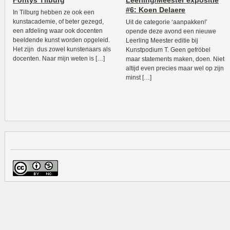
Fontys Tilburg
Leerling/Meester expositie
#6: Koen Delaere
In Tilburg hebben ze ook een
kunstacademie, of beter gezegd,
Uit de categorie ‘aanpakken!’
een afdeling waar ook docenten
opende deze avond een nieuwe
beeldende kunst worden opgeleid.
Leerling Meester editie bij
Het zijn dus zowel kunstenaars als
Kunstpodium T. Geen gefröbel
docenten. Naar mijn weten is […]
maar statements maken, doen. Niet
altijd even precies maar wel op zijn
minst […]