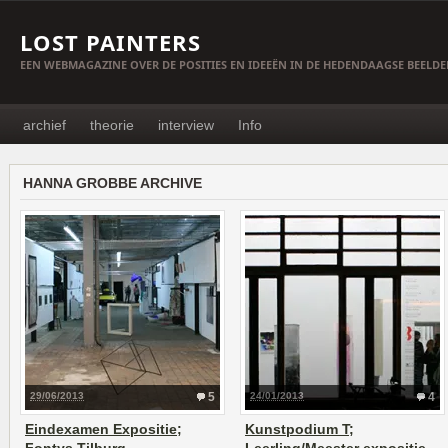
LOST PAINTERS
EEN WEBMAGAZINE OVER DE POSITIES EN IDEEËN IN DE HEDENDAAGSE BEELD
archief
theorie
interview
Info
HANNA GROBBE ARCHIVE
29/06/2013
5
24/01/2013
4
Eindexamen Expositie;
Kunstpodium T;