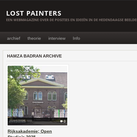
LOST PAINTERS
EEN WEBMAGAZINE OVER DE POSITIES EN IDEEËN IN DE HEDENDAAGSE BEELD
archief
theorie
interview
Info
HAMZA BADRAN ARCHIVE
20/05/2025
0
Rijksakademie; Open