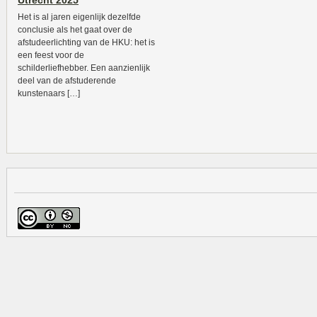
Utrecht 2025
Het is al jaren eigenlijk dezelfde
conclusie als het gaat over de
afstudeerlichting van de HKU: het is
een feest voor de
schilderliefhebber. Een aanzienlijk
deel van de afstuderende
kunstenaars […]