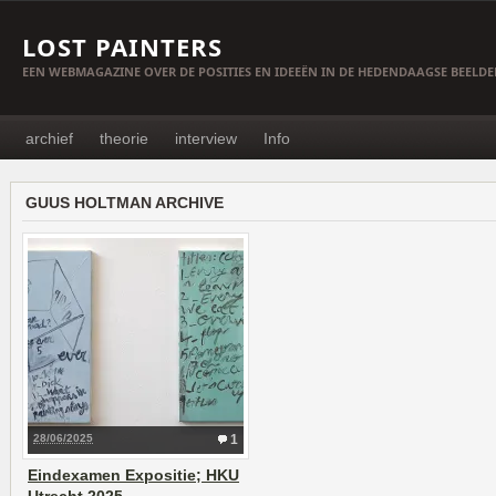
LOST PAINTERS
EEN WEBMAGAZINE OVER DE POSITIES EN IDEEËN IN DE HEDENDAAGSE BEELD
archief
theorie
interview
Info
GUUS HOLTMAN ARCHIVE
28/06/2025
1
Eindexamen Expositie; HKU