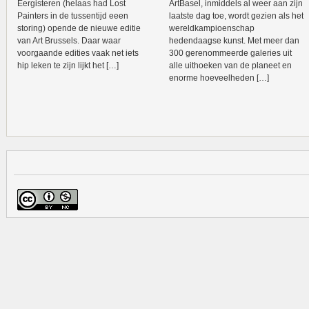
Eergisteren (helaas had Lost
ArtBasel, inmiddels al weer aan zijn
Painters in de tussentijd eeen
laatste dag toe, wordt gezien als het
storing) opende de nieuwe editie
wereldkampioenschap
van Art Brussels. Daar waar
hedendaagse kunst. Met meer dan
voorgaande edities vaak net iets
300 gerenommeerde galeries uit
hip leken te zijn lijkt het […]
alle uithoeken van de planeet en
enorme hoeveelheden […]