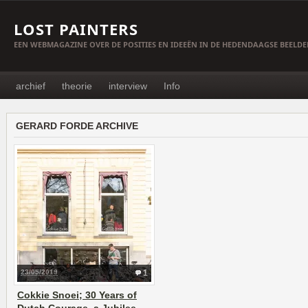
LOST PAINTERS
EEN WEBMAGAZINE OVER DE POSITIES EN IDEEËN IN DE HEDENDAAGSE BEELD
archief
theorie
interview
Info
GERARD FORDE ARCHIVE
23/05/2019
1
Cokkie Snoei; 30 Years of