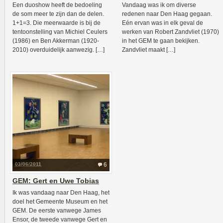
Een duoshow heeft de bedoeling
Vandaag was ik om diverse
de som meer te zijn dan de delen.
redenen naar Den Haag gegaan.
1+1=3. Die meerwaarde is bij de
Eén ervan was in elk geval de
tentoonstelling van Michiel Ceulers
werken van Robert Zandvliet (1970)
(1986) en Ben Akkerman (1920-
in het GEM te gaan bekijken.
2010) overduidelijk aanwezig. […]
Zandvliet maakt […]
03/06/2011
6
GEM: Gert en Uwe Tobias
Ik was vandaag naar Den Haag, het
doel het Gemeente Museum en het
GEM. De eerste vanwege James
Ensor, de tweede vanwege Gert en