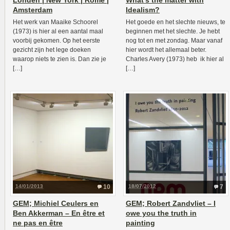
Londen | New York | Rome |
What’s the matter with
Amsterdam
Idealism?
Het werk van Maaike Schoorel
Het goede en het slechte nieuws, te
(1973) is hier al een aantal maal
beginnen met het slechte. Je hebt
voorbij gekomen. Op het eerste
nog tot en met zondag. Maar vanaf
gezicht zijn het lege doeken
hier wordt het allemaal beter.
waarop niets te zien is. Dan zie je
Charles Avery (1973) heb ik hier al
[…]
[…]
14/01/2013
10
18/07/2012
7
GEM; Michiel Ceulers en
GEM; Robert Zandvliet – I
Ben Akkerman – En être et
owe you the truth in
ne pas en être
painting