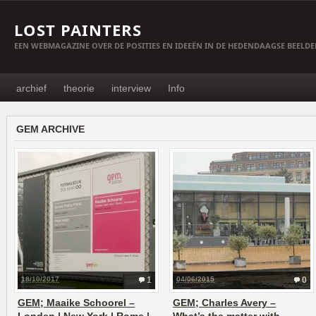
LOST PAINTERS
EEN WEBMAGAZINE OVER DE POSITIES EN IDEEËN IN DE HEDENDAAGSE BEELD
archief
theorie
interview
Info
GEM ARCHIVE
18/10/2017
1
04/06/2015
0
GEM; Maaike Schoorel –
GEM; Charles Avery –