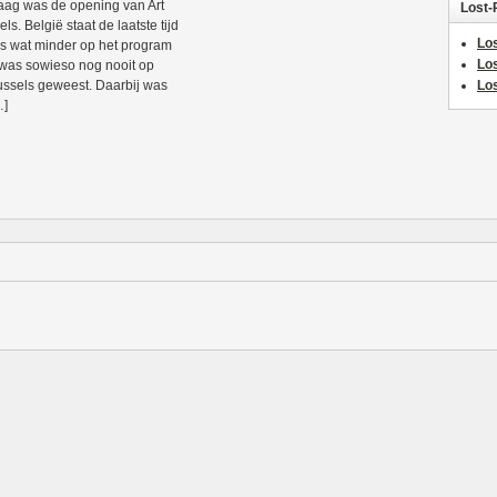
ag was de opening van Art
Lost-
ls. België staat de laatste tijd
Los
s wat minder op het program
Lo
 was sowieso nog nooit op
ussels geweest. Daarbij was
Los
…]