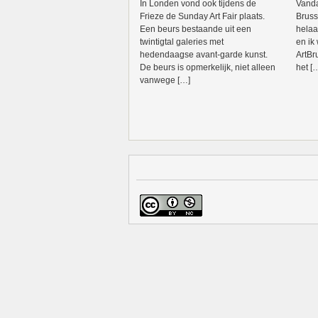
In Londen vond ook tijdens de
Vanda
Frieze de Sunday Art Fair plaats.
Brusse
Een beurs bestaande uit een
helaa
twintigtal galeries met
en ik
hedendaagse avant-garde kunst.
ArtBr
De beurs is opmerkelijk, niet alleen
het [
vanwege […]