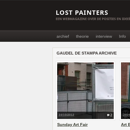
LOST PAINTERS
EEN WEBMAGAZINE OVER DE POSITIES EN IDE
archief
theorie
interview
Info
GAUDEL DE STAMPA ARCHIVE
24/10/2012
2
19/0
Sunday Art Fair
Art 