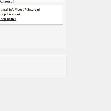
Painters.nl
t mail info@Lost-Painters.nl
st op Facebook
t op Twitter