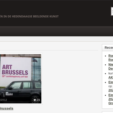
EËN IN DE HEDENDAAGSE BEELDENDE KUNST
Recen
Ro
Ro
Ni
De
kun
AK
Ei
op
20
Ei
20
4/2012
29
Gr
Brussels