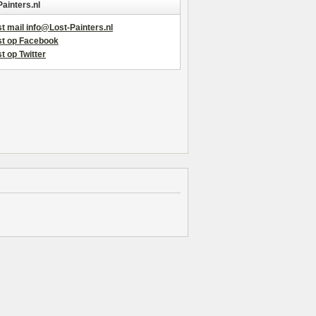
Painters.nl
t mail info@Lost-Painters.nl
st op Facebook
t op Twitter