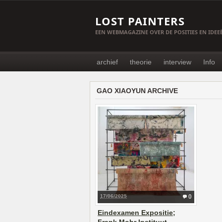
LOST PAINTERS
EEN WEBMAGAZINE OVER DE POSITIES EN IDE
archief
theorie
interview
Info
GAO XIAOYUN ARCHIVE
17/06/2025
0
Eindexamen Expositie;