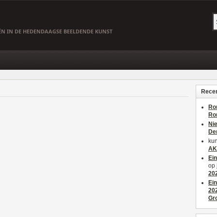
EËN IN DE HEDENDAAGSE BEELDENDE KUNST
Recen
Ro
Ro
Ni
De
kun
AK
Ei
op
20
Ei
20
Gr