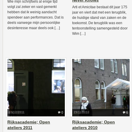
Never Knows
Wie mijn schrijfsels al enige tijd
volgt zal zeker en vast gemerkt
Arti et Amicitae bestaat dit jaar 175
hebben dat ik weinig aandacht
jaar en viert dat met een terugblik,
spendeer aan performances. Dat is
de huidige stand van zaken en de
deels vanwege mijn persoonlijke
toekomst. De terugblik was een
desinteresse maar deels ook […]
tentoonstelling samengesteld door
Wim […]
03/12/2011
0
29/11/2010
6
Rijksacademie; Open
Rijksacademie; Open
ateliers 2011
ateliers 2010