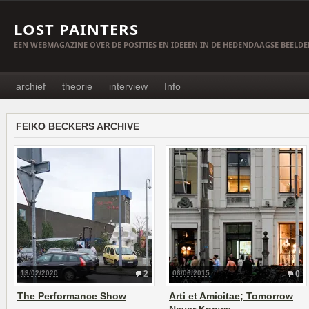
LOST PAINTERS
EEN WEBMAGAZINE OVER DE POSITIES EN IDEEËN IN DE HEDENDAAGSE BEELD
archief
theorie
interview
Info
FEIKO BECKERS ARCHIVE
13/02/2020
2
06/06/2015
0
The Performance Show
Arti et Amicitae; Tomorrow