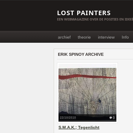
LOST PAINTERS
EEN WEBMAGAZINE OVER DE POSITIES EN IDE
archief
theorie
interview
Info
ERIK SPINOY ARCHIVE
22/10/2010
0
S.M.A.K.; Tegenlicht