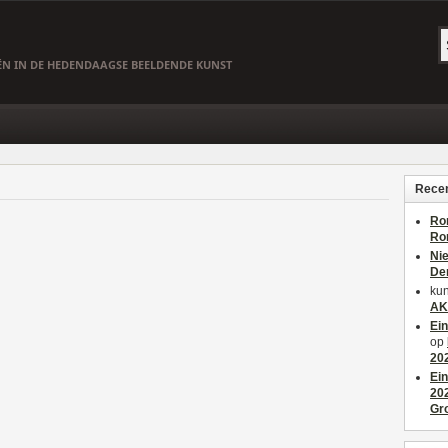
EËN IN DE HEDENDAAGSE BEELDENDE KUNST
Recen
Ro
Ro
Ni
De
kun
AK
Ei
op
20
Ei
20
Gr