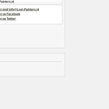
Painters.nl
t mail info@Lost-Painters.nl
st op Facebook
t op Twitter