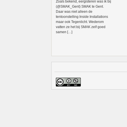
Zoals bekend, eergisteren was ik bij
(@SMAK_Gent) SMAK te Gent.
Daar was niet alleen de
tentoonstelling Inside Installations
maar ook Tegenlicht. Wederom
vatten ze het bij SMAK zelf goed
samen […]