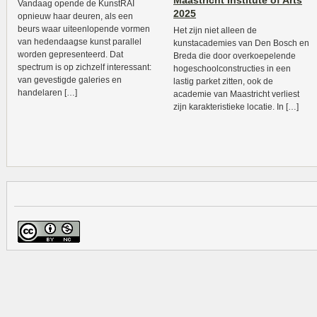
Maastricht Institute of Arts
Vandaag opende de KunstRAI
2025
opnieuw haar deuren, als een
beurs waar uiteenlopende vormen
Het zijn niet alleen de
van hedendaagse kunst parallel
kunstacademies van Den Bosch en
worden gepresenteerd. Dat
Breda die door overkoepelende
spectrum is op zichzelf interessant:
hogeschoolconstructies in een
van gevestigde galeries en
lastig parket zitten, ook de
handelaren […]
academie van Maastricht verliest
zijn karakteristieke locatie. In […]