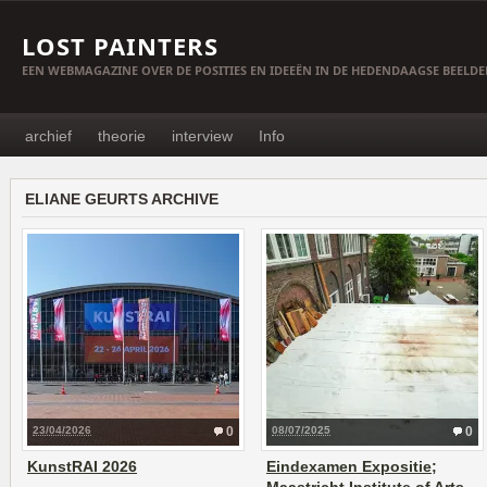
LOST PAINTERS
EEN WEBMAGAZINE OVER DE POSITIES EN IDEEËN IN DE HEDENDAAGSE BEELD
archief
theorie
interview
Info
ELIANE GEURTS ARCHIVE
23/04/2026
0
08/07/2025
0
KunstRAI 2026
Eindexamen Expositie;