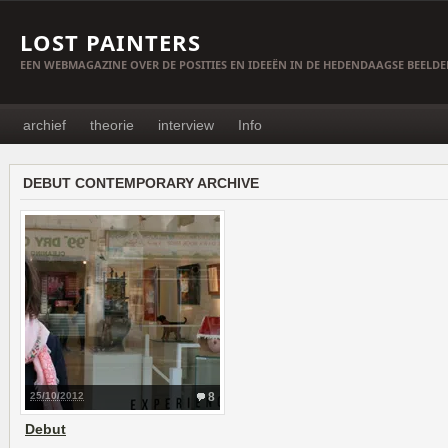
LOST PAINTERS
EEN WEBMAGAZINE OVER DE POSITIES EN IDEEËN IN DE HEDENDAAGSE BEELD
archief
theorie
interview
Info
DEBUT CONTEMPORARY ARCHIVE
25/10/2012
8
Debut