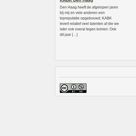
KABK Den Haag
Den Haag heeft de afgelopen jaren
bij mij en vele anderen een
topreputatie opgebouwd; KABK
levert relatief veel talenten af die we
later ook overal tegen komen. Ook
dit jaar […]