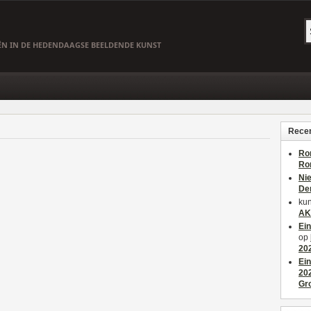
EËN IN DE HEDENDAAGSE BEELDENDE KUNST
Recen
Ro
Ro
Ni
De
kun
AK
Ei
op
20
Ei
20
Gr