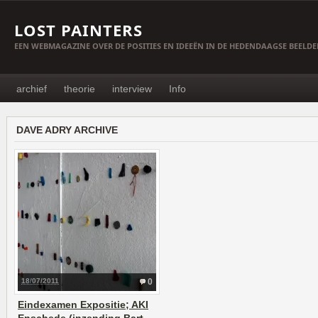
LOST PAINTERS
EEN WEBMAGAZINE OVER DE POSITIES EN IDEEËN IN DE HEDENDAAGSE BEELD
archief
theorie
interview
Info
DAVE ADRY ARCHIVE
18/07/2011
0
Eindexamen Expositie; AKI