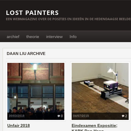
LOST PAINTERS
EEN WEBMAGAZINE OVER DE POSITIES EN IDEEËN IN DE HEDENDAAGSE BEELD
archief
theorie
interview
Info
DAAN LIU ARCHIVE
30/03/2018
0
04/07/2015
2
Unfair 2018
Eindexamen Expositie;