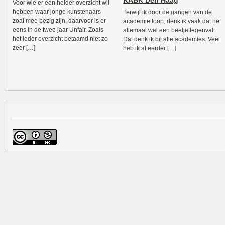
KABK Den Haag
Voor wie er een helder overzicht wil
hebben waar jonge kunstenaars
Terwijl ik door de gangen van de
zoal mee bezig zijn, daarvoor is er
academie loop, denk ik vaak dat het
eens in de twee jaar Unfair. Zoals
allemaal wel een beetje tegenvalt.
het ieder overzicht betaamd niet zo
Dat denk ik bij alle academies. Veel
zeer […]
heb ik al eerder […]