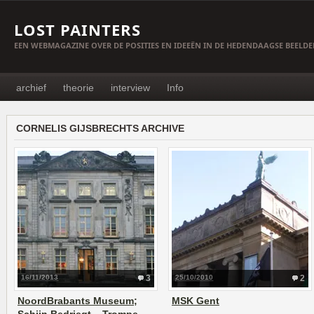
LOST PAINTERS
EEN WEBMAGAZINE OVER DE POSITIES EN IDEEËN IN DE HEDENDAAGSE BEELD
archief
theorie
interview
Info
CORNELIS GIJSBRECHTS ARCHIVE
16/11/2013
3
25/10/2010
2
NoordBrabants Museum;
MSK Gent