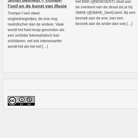
Schijn Bedriegt – Trompe-
het MSK (@MSKGENT) staat aan
l’oeil en de kunst van illusie
de overkant van de straat als je bij
SMAK (@SMAK_Gent) bent. Bij een
Trompe-l’oeil ofwel
bezoek aan de ene, kan een
oogbedriegertjes, de ene nog
bezoek aan de ander dan ook […]
realistischer dan de andere. Vaak
wordt het heel knap gevonden als
een schilder fotorealistisch kan
schilderen, net iets interessanter
wordt het als het net […]