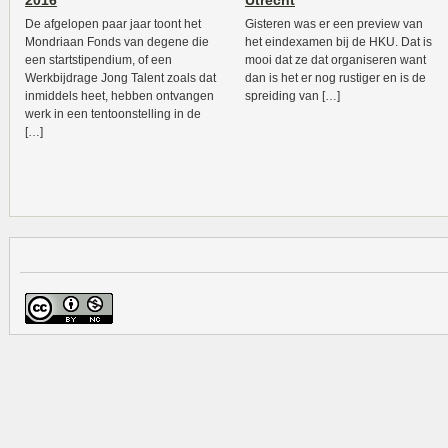
2016
Utrecht
De afgelopen paar jaar toont het
Gisteren was er een preview van
Mondriaan Fonds van degene die
het eindexamen bij de HKU. Dat is
een startstipendium, of een
mooi dat ze dat organiseren want
Werkbijdrage Jong Talent zoals dat
dan is het er nog rustiger en is de
inmiddels heet, hebben ontvangen
spreiding van […]
werk in een tentoonstelling in de
[…]