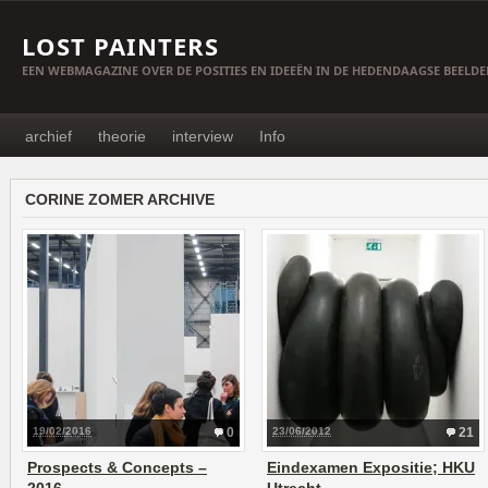
LOST PAINTERS
EEN WEBMAGAZINE OVER DE POSITIES EN IDEEËN IN DE HEDENDAAGSE BEELD
archief
theorie
interview
Info
CORINE ZOMER ARCHIVE
19/02/2016
0
23/06/2012
21
Prospects & Concepts –
Eindexamen Expositie; HKU