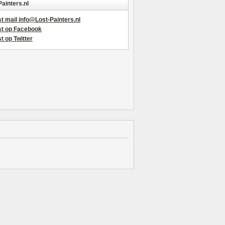
Painters.nl
t mail info@Lost-Painters.nl
st op Facebook
t op Twitter