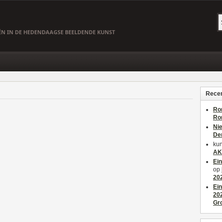
EËN IN DE HEDENDAAGSE BEELDENDE KUNST
Recen
Ro
Ro
Ni
De
kun
AK
Ei
op
20
Ei
20
Gr