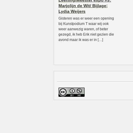
Leerling/Meester expo #9:
Marjolijn de Wit/ Bijlage;
Lydia Weijers
Gisteren was er weer een opening
bij Kunstpodium T waar wij ook
weer aanwezig waren, of beter
gezegd, ik heb Erik niet gezien die
avond maar ik was er in […]