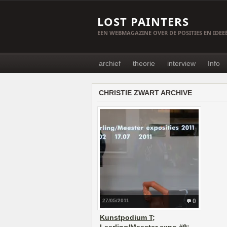
LOST PAINTERS
EEN WEBMAGAZINE OVER DE POSITIES EN IDE
archief
theorie
interview
Info
CHRISTIE ZWART ARCHIVE
27/05/2011
0
Kunstpodium T;