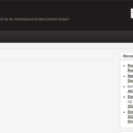
EËN IN DE HEDENDAAGSE BEELDENDE KUNST
Recen
Ro
Ro
Ni
De
kun
AK
Ei
op
20
Ei
20
Gr