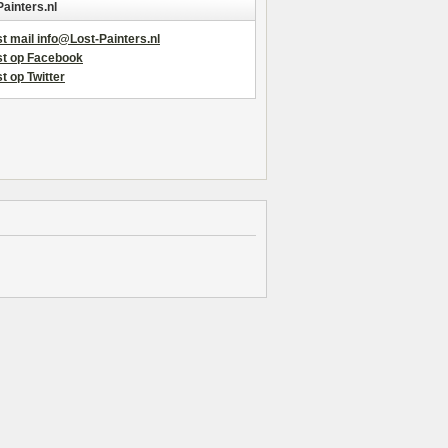
Painters.nl
t mail info@Lost-Painters.nl
st op Facebook
t op Twitter