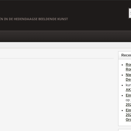
EËN IN DE HEDENDAAGSE BEELDENDE KUNST
Recen
Ro
Ro
Ni
De
kun
AK
Ei
op
20
Ei
20
Gr