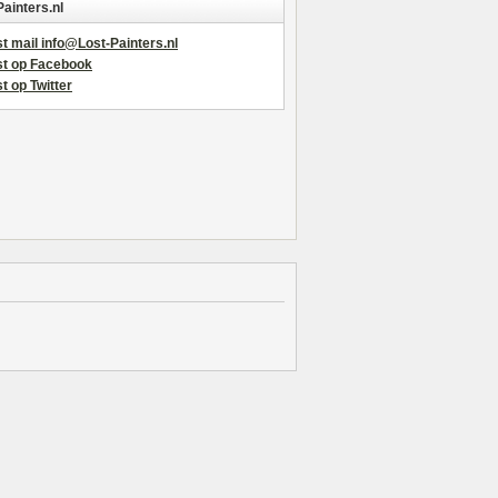
Painters.nl
t mail info@Lost-Painters.nl
st op Facebook
t op Twitter