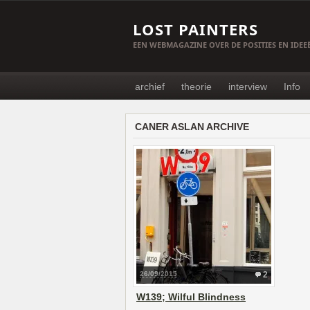
LOST PAINTERS
EEN WEBMAGAZINE OVER DE POSITIES EN IDE
archief
theorie
interview
Info
CANER ASLAN ARCHIVE
26/09/2015
2
W139; Wilful Blindness