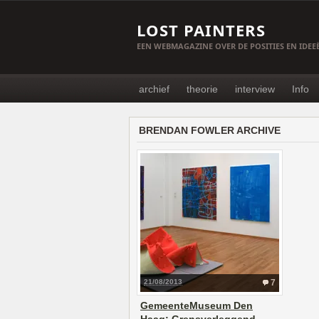
LOST PAINTERS
EEN WEBMAGAZINE OVER DE POSITIES EN IDE
archief
theorie
interview
Info
BRENDAN FOWLER ARCHIVE
21/08/2013
7
GemeenteMuseum Den