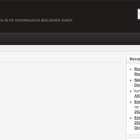
EËN IN DE HEDENDAAGSE BEELDENDE KUNST
Recen
Ro
Ro
Ni
De
kun
AK
Ei
op
20
Ei
20
Gr