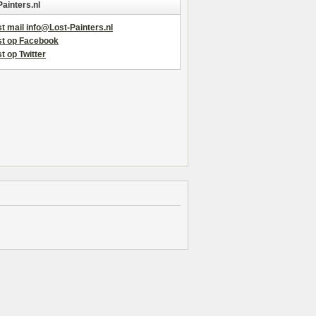
Painters.nl
t mail info@Lost-Painters.nl
st op Facebook
t op Twitter