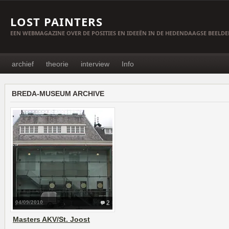
LOST PAINTERS
EEN WEBMAGAZINE OVER DE POSITIES EN IDEEËN IN DE HEDENDAAGSE BEELD
archief
theorie
interview
Info
BREDA-MUSEUM ARCHIVE
04/09/2010
2
Masters AKV/St. Joost