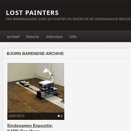
LOST PAINTERS
EEN WEBMAGAZINE OVER DE POSITIES EN IDEEËN IN DE HEDENDAAGSE BEELD
archief
theorie
interview
Info
BJORN BARENDSE ARCHIVE
04/07/2015
2
Eindexamen Expositie;