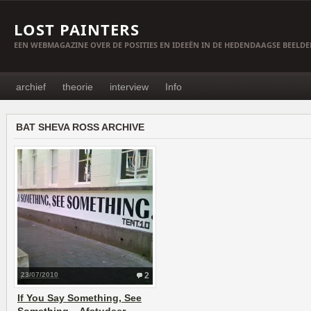
LOST PAINTERS
EEN WEBMAGAZINE OVER DE POSITIES EN IDEEËN IN DE HEDENDAAGSE BEELD
archief
theorie
interview
Info
BAT SHEVA ROSS ARCHIVE
23/07/2010
2
If You Say Something, See