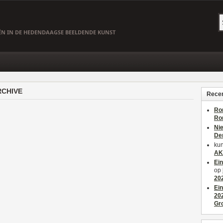
EËN IN DE HEDENDAAGSE BEELDENDE KUNST
RCHIVE
Recen
Ro
Ro
Ni
De
kun
AK
Ei
op
20
Ei
20
Gr