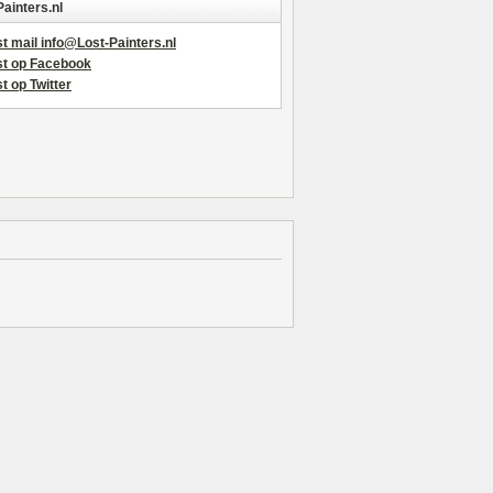
Painters.nl
t mail info@Lost-Painters.nl
st op Facebook
t op Twitter