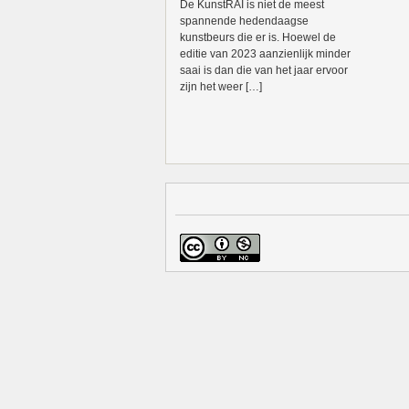
De KunstRAI is niet de meest
spannende hedendaagse
kunstbeurs die er is. Hoewel de
editie van 2023 aanzienlijk minder
saai is dan die van het jaar ervoor
zijn het weer […]