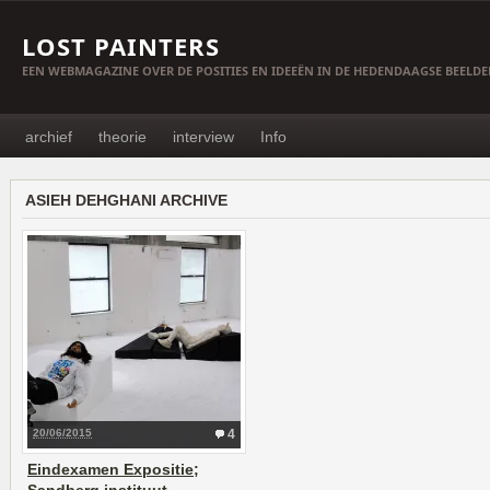
LOST PAINTERS
EEN WEBMAGAZINE OVER DE POSITIES EN IDEEËN IN DE HEDENDAAGSE BEELD
archief
theorie
interview
Info
ASIEH DEHGHANI ARCHIVE
20/06/2015
4
Eindexamen Expositie;