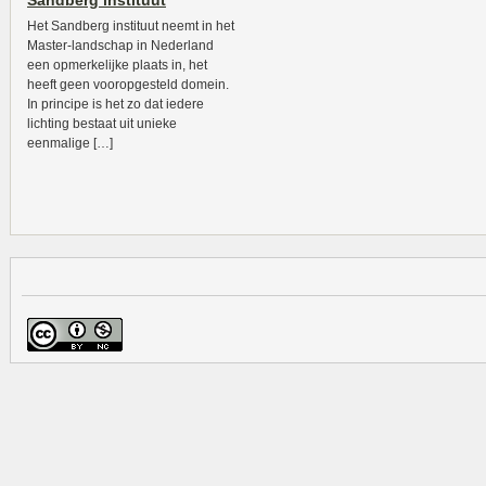
Sandberg instituut
Het Sandberg instituut neemt in het
Master-landschap in Nederland
een opmerkelijke plaats in, het
heeft geen vooropgesteld domein.
In principe is het zo dat iedere
lichting bestaat uit unieke
eenmalige […]