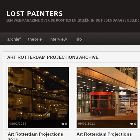
LOST PAINTERS
EEN WEBMAGAZINE OVER DE POSITIES EN IDEEËN IN DE HEDENDAAGSE BEELD
archief
theorie
interview
Info
ART ROTTERDAM PROJECTIONS ARCHIVE
08/02/2014
0
09/02/2013
4
Art Rotterdam Projections
Art Rotterdam Projections