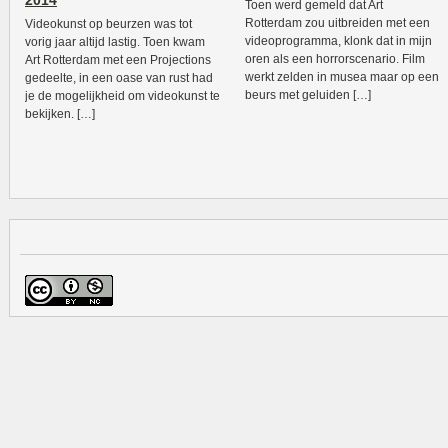
2014
Toen werd gemeld dat Art
Rotterdam zou uitbreiden met een
Videokunst op beurzen was tot
videoprogramma, klonk dat in mijn
vorig jaar altijd lastig. Toen kwam
oren als een horrorscenario. Film
Art Rotterdam met een Projections
werkt zelden in musea maar op een
gedeelte, in een oase van rust had
beurs met geluiden […]
je de mogelijkheid om videokunst te
bekijken. […]