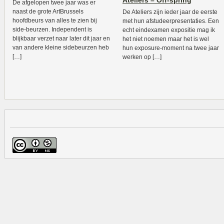
Ateliers – Off-spring
De afgelopen twee jaar was er
naast de grote ArtBrussels
De Ateliers zijn ieder jaar de eerste
hoofdbeurs van alles te zien bij
met hun afstudeerpresentaties. Een
side-beurzen. Independent is
echt eindexamen expositie mag ik
blijkbaar verzet naar later dit jaar en
het niet noemen maar het is wel
van andere kleine sidebeurzen heb
hun exposure-moment na twee jaar
[…]
werken op […]