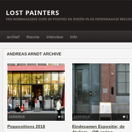
LOST PAINTERS
EEN WEBMAGAZINE OVER DE POSITIES EN IDEEËN IN DE HEDENDAAGSE BEELD
archief
theorie
interview
Info
ANDREAS ARNDT ARCHIVE
21/04/2018
0
23/05/2013
1
Poppositions 2018
Eindexamen Expositie; de