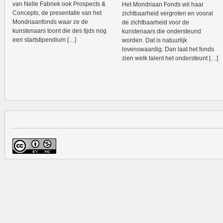
van Nelle Fabriek ook Prospects &
Het Mondriaan Fonds wil haar
Concepts, de presentatie van het
zichtbaarheid vergroten en vooral
Mondriaanfonds waar ze de
de zichtbaarheid voor de
kunstenaars toont die des tijds nog
kunstenaars die ondersteund
een startstipendium […]
worden. Dat is natuurlijk
lovenswaardig. Dan laat het fonds
zien welk talent het ondersteunt […]