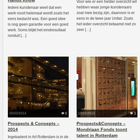
Hands Know
Voor wie er een helder overzicht wil
hebben waar jonge kunstenaars
Iedere kunstenaar weet dat een
zoal mee bezig zijn, daarvoor is er
werk nooit helemaal wordt zoals het
eens in de twee jaar Unfair. Zoals
eens bedacht was. Een goed idee
het ieder overzicht betaamd niet zo
is nog geen garantie voor een goed
zeer […]
werk. Soms blijkt het eindresultaat
ronduit […]
06/02/2014
0
10/02/2013
3
Prospects & Concepts –
Prospects&Concepts –
2014
Mondriaan Fonds toont
talent in Rotterdam
Ingekaderd in Art Rotterdam is in de