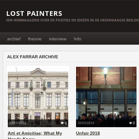
LOST PAINTERS
EEN WEBMAGAZINE OVER DE POSITIES EN IDEEËN IN DE HEDENDAAGSE BEELD
archief
theorie
interview
Info
ALEX FARRAR ARCHIVE
24/02/2023
0
30/03/2018
0
Arti et Amicitiae; What My
Unfair 2018