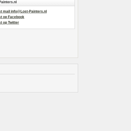
Painters.nl
t mail info@Lost-Painters.nl
st op Facebook
t op Twitter