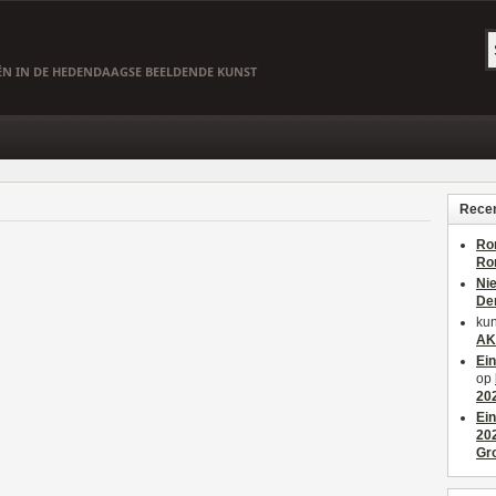
EËN IN DE HEDENDAAGSE BEELDENDE KUNST
Recen
Ro
Ro
Ni
De
kun
AK
Ei
op
20
Ei
20
Gr