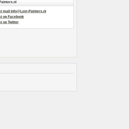
Painters.nl
t mail info@Lost-Painters.nl
st op Facebook
t op Twitter