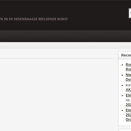
EËN IN DE HEDENDAAGSE BEELDENDE KUNST
Recen
Ro
Ro
Ni
De
kun
AK
Ei
op
20
Ei
20
Gr