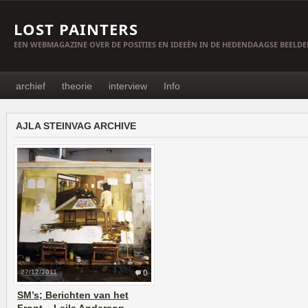
LOST PAINTERS
EEN WEBMAGAZINE OVER DE POSITIES EN IDEEËN IN DE HEDENDAAGSE BEELD
archief
theorie
interview
Info
AJLA STEINVAG ARCHIVE
27/12/2011
0
SM’s; Berichten van het