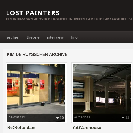
LOST PAINTERS
EEN WEBMAGAZINE OVER DE POSITIES EN IDEEËN IN DE HEDENDAAGSE BEELD
archief
theorie
interview
Info
KIM DE RUYSSCHER ARCHIVE
08/02/2013
10
06/02/2013
11
Re:Rotterdam
ArtWarehouse