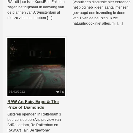
RAI, dit jaar is er KunstRai. Enkelen
[Vanuit een discussie hier eerder op
zagen het blijkbaar in aanvang van
het blog heb ik een aantal mensen
de plannen van ArtAmsterdam al
gevraagd een inzending te doen
niet zo zitten en hebben […]
van 1 van de beurzen. Ik zie
natuurlijk ook niet alles, mij […]
09/02/2012
14
RAW Art Fair; Expo & The
Prize of Diamonds
Gisteren openden in Rotterdam 3
beurzen; de pers/vip preview van
ArtRotterdam, Re:Rotterdam en
RAW Art Fair. De ‘gewone’