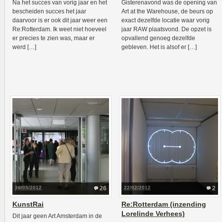
Na het succes van vorig jaar en het
Gisterenavond was de opening van
bescheiden succes het jaar
Art at the Warehouse, de beurs op
daarvoor is er ook dit jaar weer een
exact dezelfde locatie waar vorig
Re:Rotterdam. Ik weet niet hoeveel
jaar RAW plaatsvond. De opzet is
er precies te zien was, maar er
opvallend genoeg dezelfde
werd […]
gebleven. Het is alsof er […]
30/05/2012
26
22/02/2012
2
KunstRai
Re:Rotterdam (inzending
Lorelinde Verhees)
Dit jaar geen Art Amsterdam in de