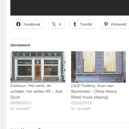
Facebook
X
Tumblr
Pinterest
Gerelateerd
Caesuur; Het werk, de
(re)D Gallery; Joan van
schilder, het atelier #9 – Just
Barneveld – (Slow Heavy
Quist
Metal music playing)
05/06/2013
22/02/2018
In "archief"
In "archief"