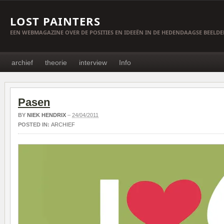
LOST PAINTERS
EEN WEBMAGAZINE OVER DE POSITIES EN IDEEËN IN DE HEDENDAAGSE BEELD
archief
theorie
interview
Info
Pasen
BY
NIEK HENDRIX
–
24/04/2011
POSTED IN:
ARCHIEF