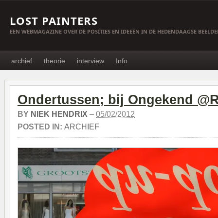
LOST PAINTERS
EEN WEBMAGAZINE OVER DE POSITIES EN IDEEËN IN DE HEDENDAAGSE BEELD
archief
theorie
interview
Info
Ondertussen; bij Ongekend @
BY
NIEK HENDRIX
–
05/02/2012
POSTED IN:
ARCHIEF