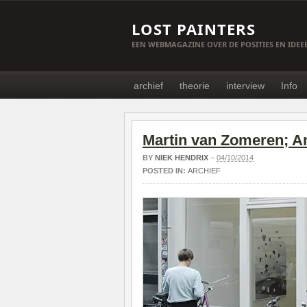
LOST PAINTERS
EEN WEBMAGAZINE OVER DE POSITIES EN IDE
archief
theorie
interview
Info
Martin van Zomeren; An
BY
NIEK HENDRIX
–
04/10/2014
POSTED IN:
ARCHIEF