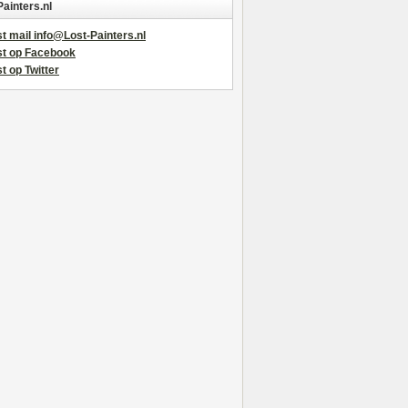
Painters.nl
t mail info@Lost-Painters.nl
st op Facebook
t op Twitter