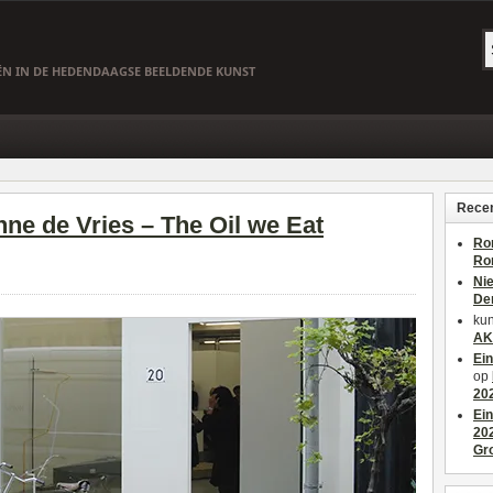
EËN IN DE HEDENDAAGSE BEELDENDE KUNST
Recen
ne de Vries – The Oil we Eat
Ro
Ro
Ni
De
kun
AK
Ei
op
20
Ei
20
Gr