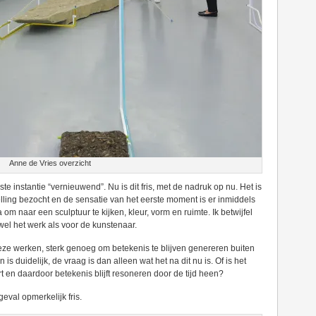
Anne de Vries overzicht
ste instantie “vernieuwend”. Nu is dit fris, met de nadruk op nu. Het is
elling bezocht en de sensatie van het eerste moment is er inmiddels
ia om naar een sculptuur te kijken, kleur, vorm en ruimte. Ik betwijfel
wel het werk als voor de kunstenaar.
 deze werken, sterk genoeg om betekenis te blijven genereren buiten
 duidelijk, de vraag is dan alleen wat het na dit nu is. Of is het
rt en daardoor betekenis blijft resoneren door de tijd heen?
geval opmerkelijk fris.