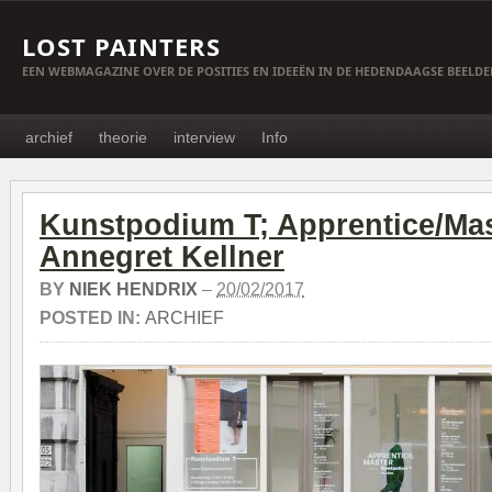
LOST PAINTERS
EEN WEBMAGAZINE OVER DE POSITIES EN IDEEËN IN DE HEDENDAAGSE BEELD
archief
theorie
interview
Info
Kunstpodium T; Apprentice/Mas
Annegret Kellner
BY
NIEK HENDRIX
–
20/02/2017
POSTED IN:
ARCHIEF