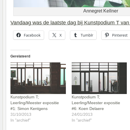
Annegret Kellner
Vandaag was de laatste dag bij Kunstpodium T van
Facebook
X
Tumblr
Pinterest
Gerelateerd
Kunstpodium T;
Kunstpodium T;
Leerling/Meester expositie
Leerling/Meester expositie
#1: Simon Kentgens
#6: Koen Delaere
31/10/2013
24/01/2013
In "archief"
In "archief"