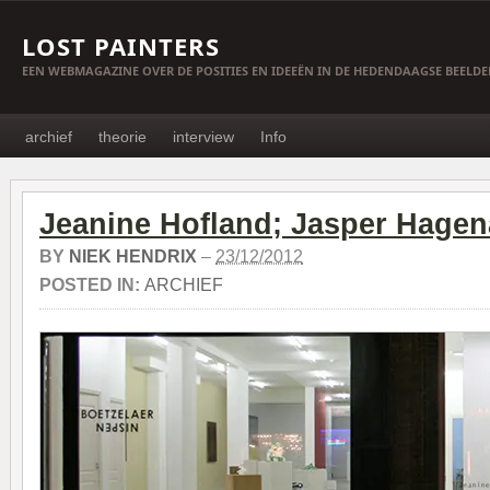
LOST PAINTERS
EEN WEBMAGAZINE OVER DE POSITIES EN IDEEËN IN DE HEDENDAAGSE BEELD
archief
theorie
interview
Info
Jeanine Hofland; Jasper Hagen
BY
NIEK HENDRIX
–
23/12/2012
POSTED IN:
ARCHIEF