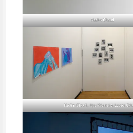
Nadim Choufi
Nadim Choufi, Ugo Woatzi & Lucas Od