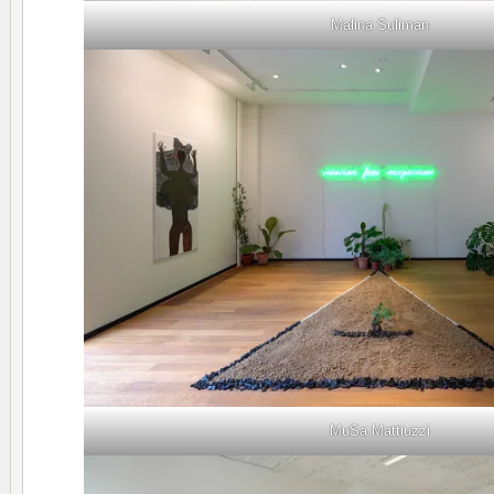
Malina Suliman
MuSa Mattiuzzi