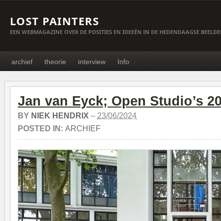
LOST PAINTERS
EEN WEBMAGAZINE OVER DE POSITIES EN IDEEËN IN DE HEDENDAAGSE BEELD
archief
theorie
interview
Info
Jan van Eyck; Open Studio’s 2
BY
NIEK HENDRIX
–
23/06/2024
POSTED IN:
ARCHIEF