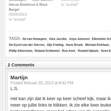
Henze Boekhout & Wout
In "archief"
Berger
05/09/2013
In "archief"
,
,
,
TAGS:
Ab van Hanegem
Alex Jacobs
Anya Janssen
Ellemieke S
,
,
,
Ge-Karel van der Sterren
Gijs Frieling
Hans Broek
Michael Kirkham
,
,
,
,
Philip Akkerman
Roland Schimmel
Ron Amir
Ronald Ophuis
Sven K
2 Comments
Martijn
Posted
februari 20, 2013 at 8:42 PM
L.S.
Het kan zijn dat ik keer op keer scheef kijk, maar i
meer op jullie links te klikken. Ik zie elke keer leu