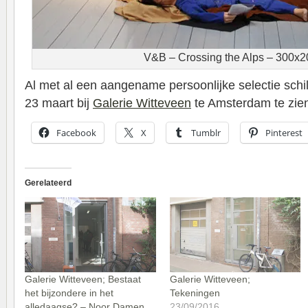
V&B – Crossing the Alps – 300x
Al met al een aangename persoonlijke selectie schil
23 maart bij
Galerie Witteveen
te Amsterdam te zien
Facebook
X
Tumblr
Pinterest
Gerelateerd
Galerie Witteveen; Bestaat
Galerie Witteveen;
het bijzondere in het
Tekeningen
alledaagse? – Noor Damen,
23/09/2016