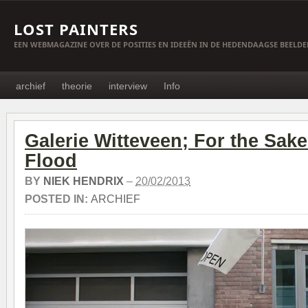
LOST PAINTERS
EEN WEBMAGAZINE OVER DE POSITIES EN IDEEËN IN DE HEDENDAAGSE BEELD
archief
theorie
interview
Info
Galerie Witteveen; For the Sake
Flood
BY
NIEK HENDRIX
–
20/02/2013
POSTED IN:
ARCHIEF