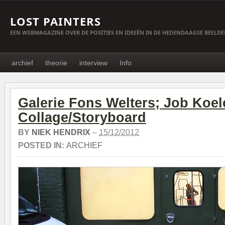
LOST PAINTERS
EEN WEBMAGAZINE OVER DE POSITIES EN IDEEËN IN DE HEDENDAAGSE BEELD
archief
theorie
interview
Info
Galerie Fons Welters; Job Koel
Collage/Storyboard
BY
NIEK HENDRIX
–
15/12/2012
POSTED IN:
ARCHIEF