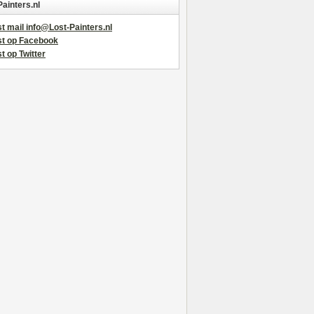
Painters.nl
t mail info@Lost-Painters.nl
st op Facebook
t op Twitter