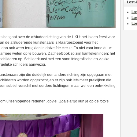
Lost-
Los
Lo
Los
als het gaat over de afstudeerlichting van de HKU: het is een feest voor
 van de afstuderende kunstenaars is klaargestoomd voor het
n dan ook weer terugzien in datzelfde circuit. En niet voor korte duur:
arrière weten op te bouwen. Dat heeft ook zo zijn kanttekeningen: het
childeren op. Schilderkunst met een soort fotografische en vlakke
dergelijke schilders aanwezig.
 kunstenaars zijn die duidelijk een andere richting zijn opgegaan met
schilderen worden opgezocht, en er zijn ook iets meer praktijken die
s een subtiel verschil met eerdere lichtingen, maar wel een ontwikkeling
 om uiteenlopende redenen, opviel. Zoals altijd kun je op de foto’s