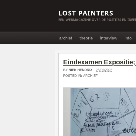
LOST PAINTERS
EEN WEBMAGAZINE OVER DE POSITIES EN IDE
archief
theorie
interview
Info
Eindexamen Expositie;
BY
NIEK HENDRIX
–
28/06/2025
POSTED IN:
ARCHIEF