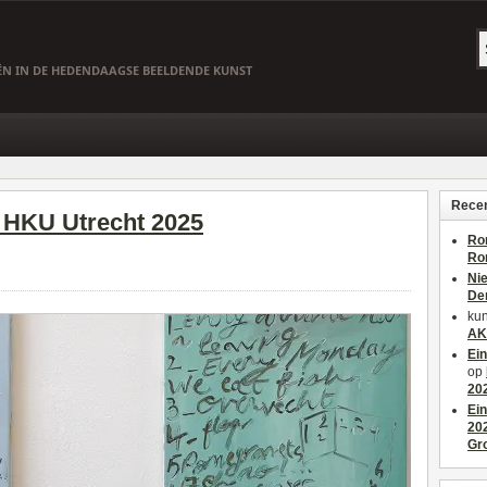
EËN IN DE HEDENDAAGSE BEELDENDE KUNST
Recen
 HKU Utrecht 2025
Ro
Ro
Ni
De
kun
AK
Ei
op
20
Ei
20
Gr