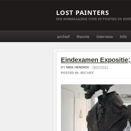
LOST PAINTERS
EEN WEBMAGAZINE OVER DE POSITIES EN IDE
archief
theorie
interview
Info
Eindexamen Expositie
BY
NIEK HENDRIX
–
08/07/2012
POSTED IN:
ARCHIEF