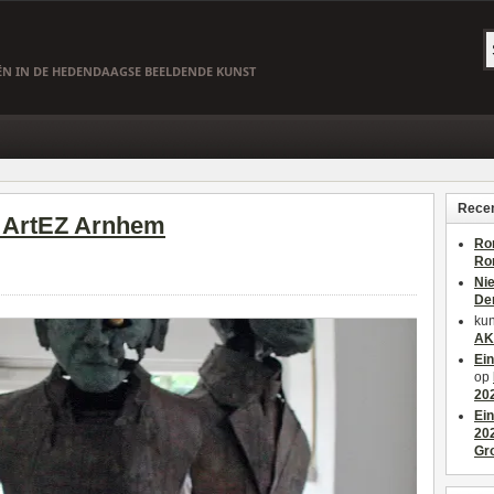
EËN IN DE HEDENDAAGSE BEELDENDE KUNST
Recen
; ArtEZ Arnhem
Ro
Ro
Ni
De
kun
AK
Ei
op
20
Ei
20
Gr