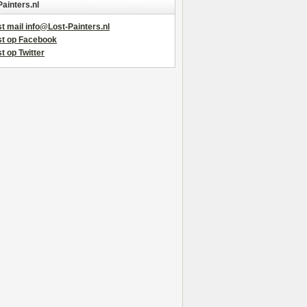
Painters.nl
t mail info@Lost-Painters.nl
st op Facebook
t op Twitter