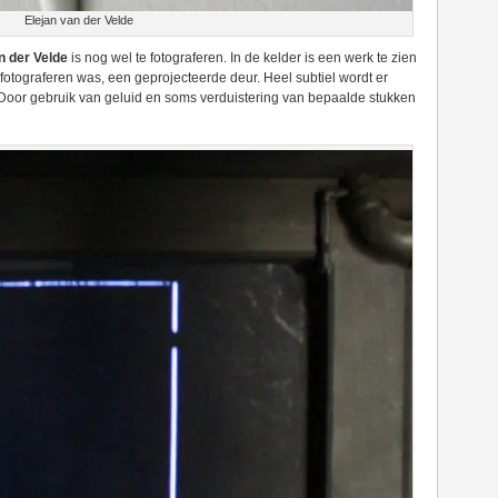
Elejan van der Velde
n der Velde
is nog wel te fotograferen. In de kelder is een werk te zien
 fotograferen was, een geprojecteerde deur. Heel subtiel wordt er
 Door gebruik van geluid en soms verduistering van bepaalde stukken