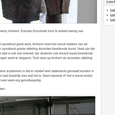
Lost-
Los
Lo
Los
ns; Arnhem. Evenals Enschede hoor ik relatief weinig van
et opvallend goed werk, Arnhem moet het vooral hebben van de
en opvallend goede afdeling docenten beeldende kunst. Vaak zijn die
 (dat is ook niet vreemd, die studeren ook docent naast beeldende
 eigen werk te stoppen). Toch doet op Arnhem de docenten afdeling
re academies is dat er relatief veel statements gemaakt worden in
n laat duidelijk zien wat het is. Geen opsmuk of ‘het is kunst omdat
akt veel werk erg geloofwaardig.
ten.