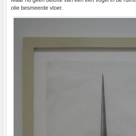
Maar nu geen belofte van een een vogel in de ruimt
olie besmeerde vloer.