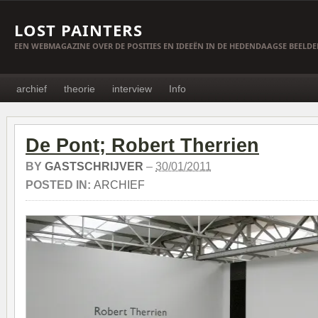
LOST PAINTERS
EEN WEBMAGAZINE OVER DE POSITIES EN IDEEËN IN DE HEDENDAAGSE BEELD
archief
theorie
interview
Info
De Pont; Robert Therrien
BY
GASTSCHRIJVER
–
30/01/2011
POSTED IN:
ARCHIEF