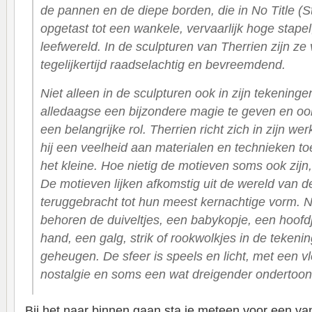
de pannen en de diepe borden, die in
No Title (
opgetast tot een wankele, vervaarlijk hoge stapel,
leefwereld. In de sculpturen van Therrien zijn z
tegelijkertijd raadselachtig en bevreemdend.
Niet alleen in de sculpturen ook in zijn tekening
alledaagse een bijzondere magie te geven en ook
een belangrijke rol. Therrien richt zich in zijn we
hij een veelheid aan materialen en technieken toe
het kleine. Hoe nietig de motieven soms ook zijn
De motieven lijken afkomstig uit de wereld van de 
teruggebracht tot hun meest kernachtige vorm. Ne
behoren de duiveltjes, een babykopje, een hoofd
hand, een galg, strik of rookwolkjes in de tekenin
geheugen. De sfeer is speels en licht, met een 
nostalgie en soms een wat dreigender ondertoon
Bij het naar binnen gaan sta je meteen voor een v