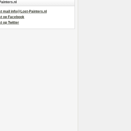
Painters.nl
t mail info@Lost-Painters.nl
st op Facebook
t op Twitter