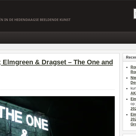
EËN IN DE HEDENDAAGSE BEELDENDE KUNST
Recen
 Elmgreen & Dragset – The One and
Ro
Ro
Ni
De
kun
AK
Ei
op
20
Ei
20
Gr