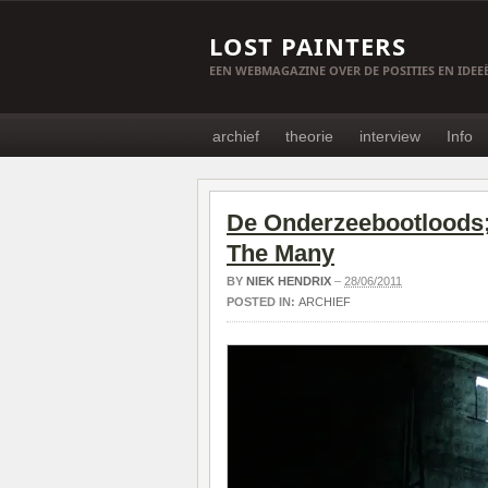
LOST PAINTERS
EEN WEBMAGAZINE OVER DE POSITIES EN IDE
archief
theorie
interview
Info
De Onderzeebootloods;
The Many
BY
NIEK HENDRIX
–
28/06/2011
POSTED IN:
ARCHIEF