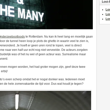
Lost-
Los
Lo
Los
nderzeebootloods
te Rotterdam. Nu kan ik heel lang en moeilijk gaan
door de tunnel heen loop je plots de ghetto in waarin veel te zien is,
verwonderd. Je hoeft er geen uren rond te lopen, veel is direct
 ik me naar een half uur echt nog niet verveelde. De acteurs zorgden
 duidelijk was of het nu wel of geen acteur was. Surrealisme maar
voerd.
onnen mogen worden, het had groter mogen zijn, geef deze twee
erbij!
 foto’s even scherp omdat het er nogal donker was. Iedereen moet
een de hele zomervakantie de tijd voor. Dus wat houdt je tegen?